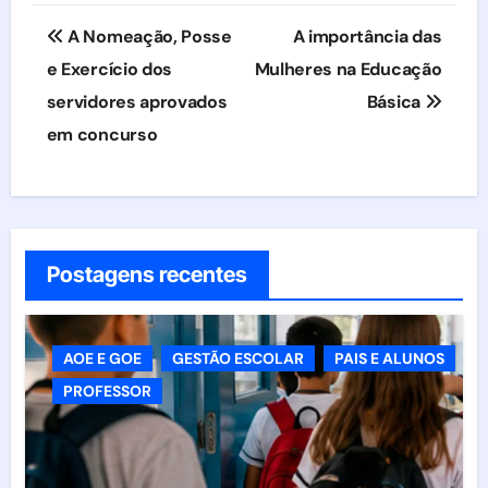
Navegação
A Nomeação, Posse
A importância das
de
e Exercício dos
Mulheres na Educação
servidores aprovados
Básica
Post
em concurso
Postagens recentes
AOE E GOE
GESTÃO ESCOLAR
PAIS E ALUNOS
PROFESSOR